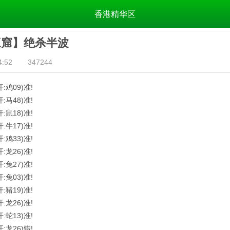
香港精华区
三窟】绝杀半波
:52
347244
开:鸡09)准!
开:马48)准!
开:鼠18)准!
开:牛17)准!
开:鸡33)准!
开:龙26)准!
开:兔27)准!
开:兔03)准!
开:猪19)准!
开:龙26)准!
开:蛇13)准!
开:龙26)错!