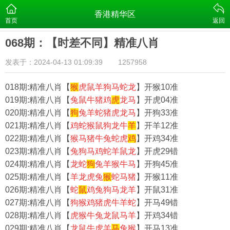
香港精华区
首页
返回
068期：【时差不同】精准八肖
发表于：2024-04-13 01:09:39
1257958
018期:精准八肖【
猴
虎鼠羊狗马蛇龙
】开猴10准
019期:精准八肖【
兔鼠牛猪鸡
虎
龙马
】开虎04准
020期:精准八肖【
狗
兔羊蛇猪虎龙马
】开狗33准
021期:精准八肖【
鸡蛇猴鼠狗龙牛
羊
】开羊12准
022期:精准八肖【
猴马猪牛兔蛇虎
鸡
】开鸡34准
023期:精准八肖【
兔狗马鸡蛇羊鼠龙
】开虎29错
024期:精准八肖【
龙蛇
狗
兔羊猴牛马
】开狗45准
025期:精准八肖【
羊龙虎兔
猴
蛇马猪
】开猴11准
026期:精准八肖【
蛇
鼠
鸡兔狗马龙羊
】开鼠31准
027期:精准八肖【
狗猴鸡猪虎牛羊蛇
】开马49错
028期:精准八肖【
虎猴牛兔龙鼠马羊
】开鸡34错
029期:精准八肖【
龙鼠牛虎羊
马
兔猴
】开马13准