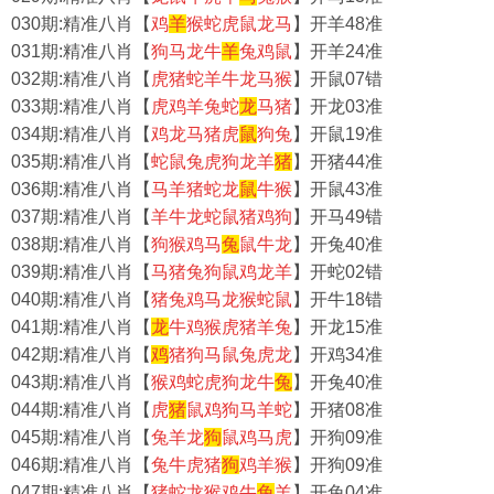
030期:精准八肖【
鸡
羊
猴蛇虎鼠龙马
】开羊48准
031期:精准八肖【
狗马龙牛
羊
兔鸡鼠
】开羊24准
032期:精准八肖【
虎猪蛇羊牛龙马猴
】开鼠07错
033期:精准八肖【
虎鸡羊兔蛇
龙
马猪
】开龙03准
034期:精准八肖【
鸡龙马猪虎
鼠
狗兔
】开鼠19准
035期:精准八肖【
蛇鼠兔虎狗龙羊
猪
】开猪44准
036期:精准八肖【
马羊猪蛇龙
鼠
牛猴
】开鼠43准
037期:精准八肖【
羊牛龙蛇鼠猪鸡狗
】开马49错
038期:精准八肖【
狗猴鸡马
兔
鼠牛龙
】开兔40准
039期:精准八肖【
马猪兔狗鼠鸡龙羊
】开蛇02错
040期:精准八肖【
猪兔鸡马龙猴蛇鼠
】开牛18错
041期:精准八肖【
龙
牛鸡猴虎猪羊兔
】开龙15准
042期:精准八肖【
鸡
猪狗马鼠兔虎龙
】开鸡34准
043期:精准八肖【
猴鸡蛇虎狗龙牛
兔
】开兔40准
044期:精准八肖【
虎
猪
鼠鸡狗马羊蛇
】开猪08准
045期:精准八肖【
兔羊龙
狗
鼠鸡马虎
】开狗09准
046期:精准八肖【
兔牛虎猪
狗
鸡羊猴
】开狗09准
047期:精准八肖【
猪蛇龙猴鸡牛
兔
羊
】开兔04准