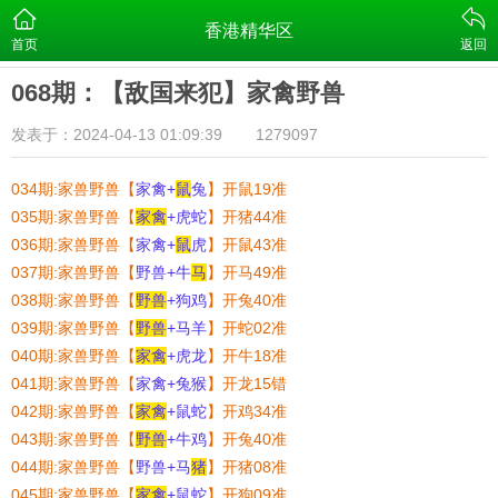
香港精华区
首页
返回
068期：【敌国来犯】家禽野兽
发表于：2024-04-13 01:09:39
1279097
034期:家兽野兽【
家禽+
鼠
兔
】开鼠19准
035期:家兽野兽【
家禽
+虎蛇
】开猪44准
036期:家兽野兽【
家禽+
鼠
虎
】开鼠43准
037期:家兽野兽【
野兽+牛
马
】开马49准
038期:家兽野兽【
野兽
+狗鸡
】开兔40准
039期:家兽野兽【
野兽
+马羊
】开蛇02准
040期:家兽野兽【
家禽
+虎龙
】开牛18准
041期:家兽野兽【
家禽+兔猴
】开龙15错
042期:家兽野兽【
家禽
+鼠蛇
】开鸡34准
043期:家兽野兽【
野兽
+牛鸡
】开兔40准
044期:家兽野兽【
野兽+马
猪
】开猪08准
045期:家兽野兽【
家禽
+鼠蛇
】开狗09准